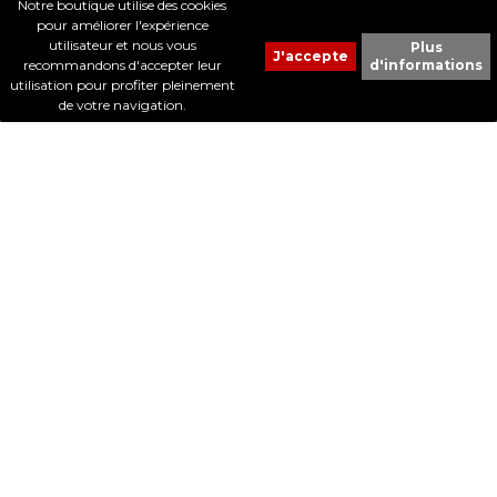
Notre boutique utilise des cookies
pour améliorer l'expérience
utilisateur et nous vous
Plus
recommandons d'accepter leur
d'informations
© 2017 - Cheval Liberté. Tous droits réservés.
utilisation pour profiter pleinement
Création de sites Internet | ProduWeb
de votre navigation.