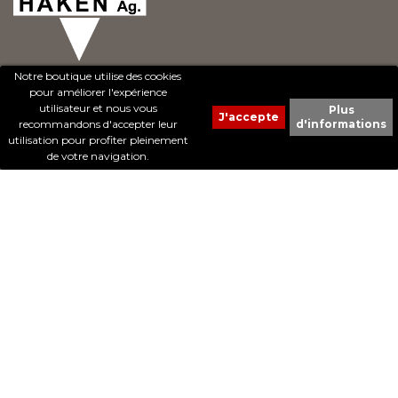
Notre boutique utilise des cookies
pour améliorer l'expérience
utilisateur et nous vous
Plus
recommandons d'accepter leur
d'informations
© 2017 - Cheval Liberté. Tous droits réservés.
utilisation pour profiter pleinement
Création de sites Internet | ProduWeb
de votre navigation.