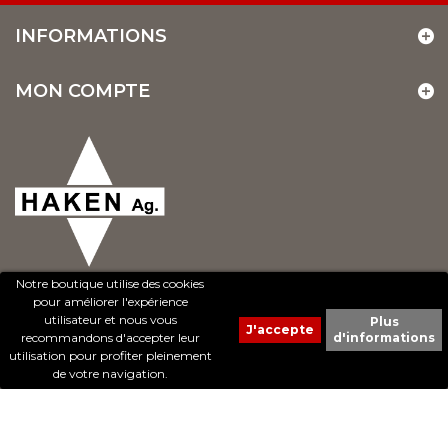
INFORMATIONS
MON COMPTE
Notre boutique utilise des cookies
pour améliorer l'expérience
utilisateur et nous vous
Plus
recommandons d'accepter leur
d'informations
© 2017 - Cheval Liberté. Tous droits réservés.
utilisation pour profiter pleinement
Création de sites Internet | ProduWeb
de votre navigation.