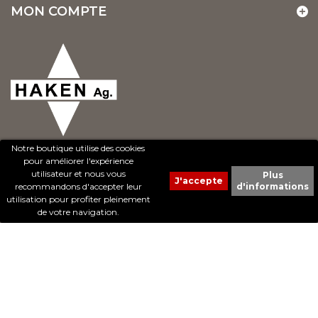
MON COMPTE
Notre boutique utilise des cookies
pour améliorer l'expérience
utilisateur et nous vous
Plus
recommandons d'accepter leur
d'informations
© 2017 - Cheval Liberté. Tous droits réservés.
utilisation pour profiter pleinement
Création de sites Internet | ProduWeb
de votre navigation.