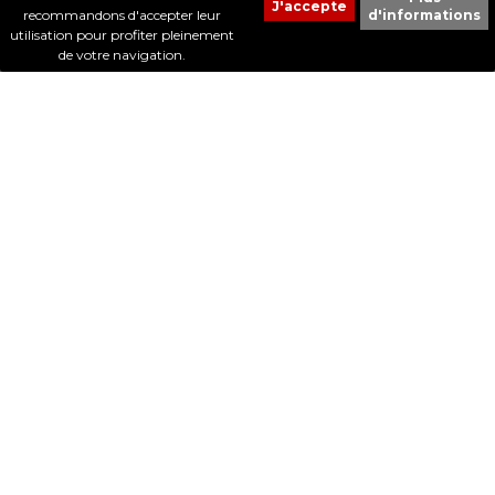
recommandons d'accepter leur
d'informations
© 2017 - Cheval Liberté. Tous droits réservés.
utilisation pour profiter pleinement
Création de sites Internet | ProduWeb
de votre navigation.