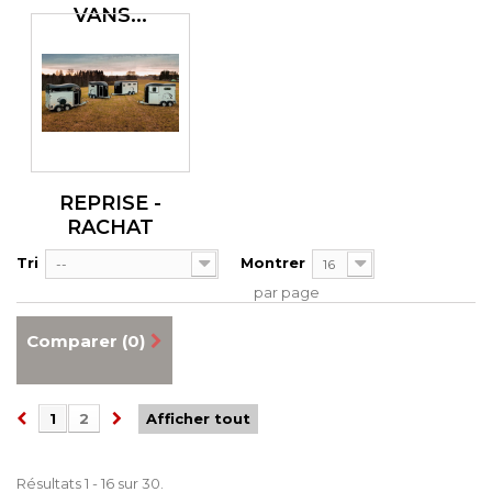
VANS...
REPRISE -
RACHAT
Tri
Montrer
--
16
par page
Comparer (
0
)
1
2
Afficher tout
Résultats 1 - 16 sur 30.