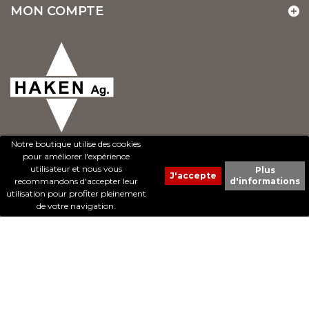
MON COMPTE
Notre boutique utilise des cookies
pour améliorer l'expérience
utilisateur et nous vous
Plus
recommandons d'accepter leur
d'informations
© 2017 - Cheval Liberté. Tous droits réservés.
utilisation pour profiter pleinement
Création de sites Internet | ProduWeb
de votre navigation.