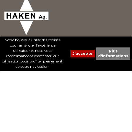
Notre boutique utilise des cookies
pour améliorer l'expérience
utilisateur et nous vous
Plus
recommandons d'accepter leur
d'informations
© 2017 - Cheval Liberté. Tous droits réservés.
utilisation pour profiter pleinement
Création de sites Internet | ProduWeb
de votre navigation.