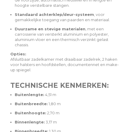
de voorzijde, automatisch neuswiel en in lengte en
hoogte verstelbare stangen.
Standaard achterklep/deur-systeem
, voor
gemakkelijke toegang van paarden en materiaal.
Duurzame en stevige materialen
, met een
carrosserie van versterkt aluminium en polyester,
aluminium vloer en een thermisch verzinkt gelast
chassis.
Opties:
Afsluitbaar zadelkamer met draaibaar zadelrek, 2 haken
voor halsters en hoofdstellen, documentennet en make-
up spiegel.
TECHNISCHE KENMERKEN:
Buitenlengte:
4,51 m
Buitenbreedte:
1,80 m
Buitenhoogte:
2,70 m
Binnenlengte:
3,17 m
Binnenbreedte:
1,30 m