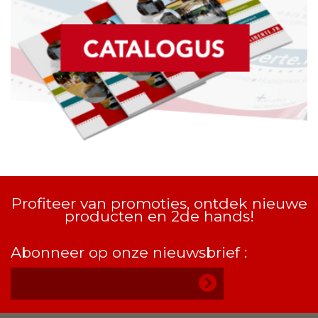
Profiteer van promoties, ontdek nieuwe
producten en 2de hands!
Abonneer op onze nieuwsbrief :