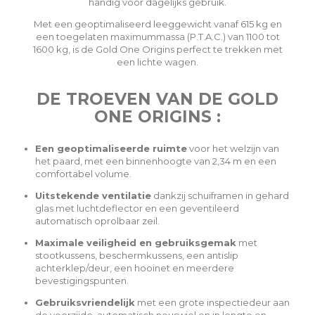
handig voor dagelijks gebruik.
Met een geoptimaliseerd leeggewicht vanaf 615 kg en
een toegelaten maximummassa (P.T.A.C.) van 1100 tot
1600 kg, is de Gold One Origins perfect te trekken met
een lichte wagen.
DE TROEVEN VAN DE GOLD
ONE ORIGINS :
Een geoptimaliseerde ruimte
voor het welzijn van
het paard, met een binnenhoogte van 2,34 m en een
comfortabel volume.
Uitstekende ventilatie
dankzij schuiframen in gehard
glas met luchtdeflector en een geventileerd
automatisch oprolbaar zeil.
Maximale veiligheid en gebruiksgemak
met
stootkussens, beschermkussens, een antislip
achterklep/deur, een hooinet en meerdere
bevestigingspunten.
Gebruiksvriendelijk
met een grote inspectiedeur aan