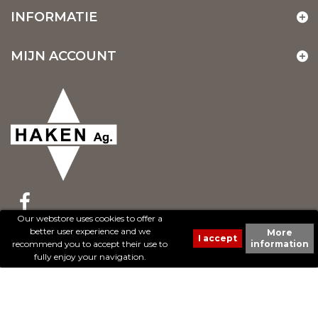
INFORMATIE
MIJN ACCOUNT
Our webstore uses cookies to offer a
better user experience and we
More
© 2017 - Cheval Liberté. Tous droits réservés.
recommend you to accept their use to
information
Création de sites Internet | ProduWeb
fully enjoy your navigation.