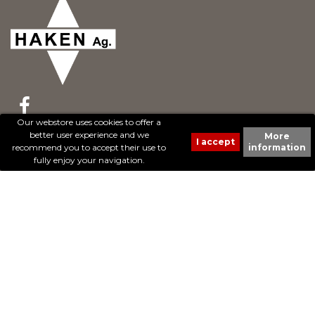
Our webstore uses cookies to offer a
better user experience and we
More
© 2017 - Cheval Liberté. Tous droits réservés.
recommend you to accept their use to
information
Création de sites Internet | ProduWeb
fully enjoy your navigation.