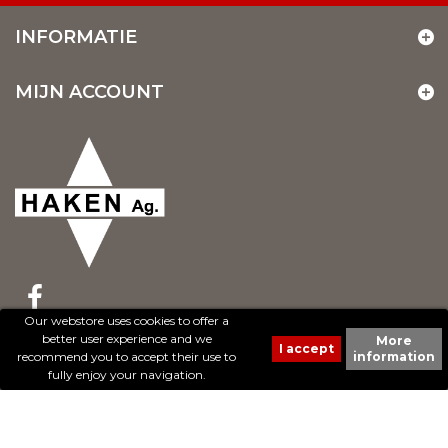
INFORMATIE
MIJN ACCOUNT
Our webstore uses cookies to offer a
better user experience and we
More
© 2017 - Cheval Liberté. Tous droits réservés.
recommend you to accept their use to
information
Création de sites Internet | ProduWeb
fully enjoy your navigation.