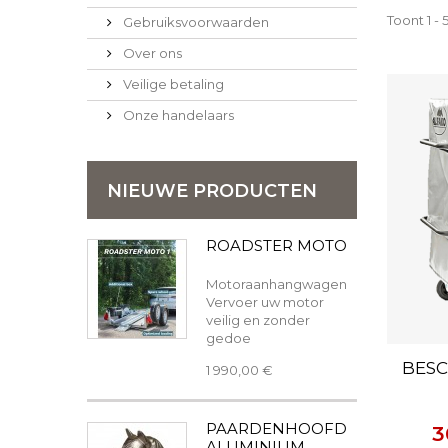
Toont 1 - 
Gebruiksvoorwaarden
Over ons
Veilige betaling
Onze handelaars
NIEUWE PRODUCTEN
ROADSTER MOTO
Motoraanhangwagen
Vervoer uw motor
veilig en zonder
gedoe
BESC
1 990,00 €
PAARDENHOOFD
3
ALUMINIUM