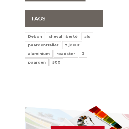
TAGS
Debon
cheval liberté
alu
paardentrailer
zijdeur
aluminium
roadster
3
paarden
500