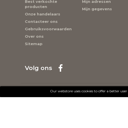
Best verkochte
Mijn adressen
producten
Mijn gegevens
Onze handelaars
Contacteer ons
Gebruiksvoorwaarden
Over ons
Sitemap
Volg ons
© 2017 - Cheval Liberté. Tous droits réservés.
Our webstore uses cookies to offer a better use