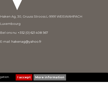
Haken Ag, 30, Gruuss Strooss L-9991 WEISWAMPACH
Luxembourg
Bel ons nu:
+352 (0) 621 408 567
E-mail:
hakenag@yahoo.fr
Création de sites Internet | ProduWeb
gation.
More information