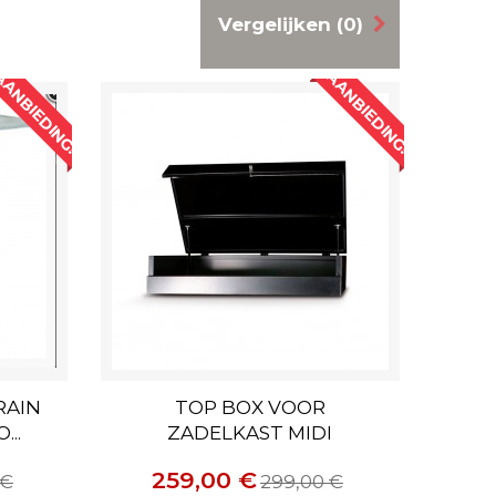
Vergelijken (
0
)
ANBIEDING!
AANBIEDING!
RAIN
TOP BOX VOOR
..
ZADELKAST MIDI
259,00 €
 €
299,00 €