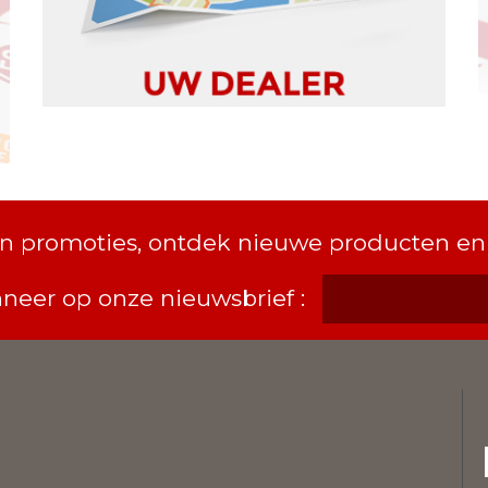
van promoties, ontdek nieuwe producten en
neer op onze nieuwsbrief :