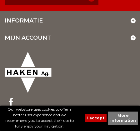
INFORMATIE
MIJN ACCOUNT
Our webstore uses cookies to offer a
better user experience and we
More
© 2017 - Cheval Liberté. Tous droits réservés.
recommend you to accept their use to
information
Création de sites Internet | ProduWeb
fully enjoy your navigation.