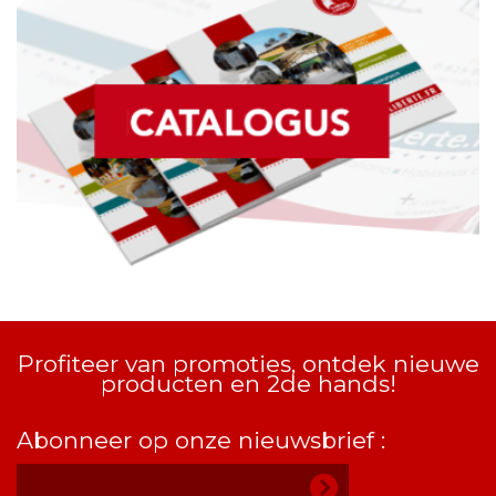
Profiteer van promoties, ontdek nieuwe
producten en 2de hands!
Abonneer op onze nieuwsbrief :