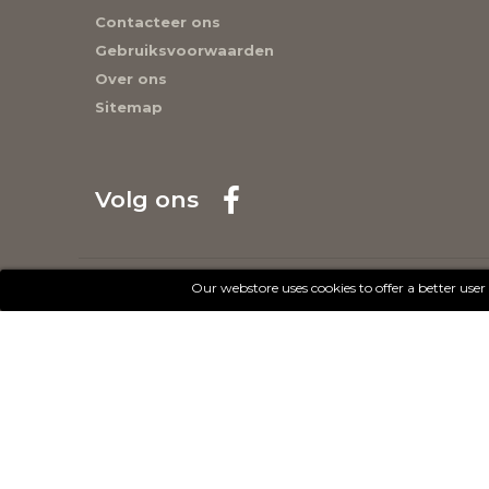
Contacteer ons
Gebruiksvoorwaarden
Over ons
Sitemap
Volg ons
© 2017 - Cheval Liberté. Tous droits réservés.
Our webstore uses cookies to offer a better use