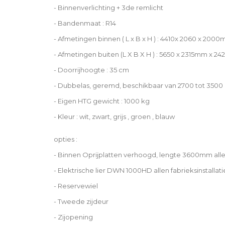
- Binnenverlichting + 3de remlicht
- Bandenmaat : R14
- Afmetingen binnen ( L x B x H ) : 4410x 2060 x 200
- Afmetingen buiten (L X B X H ) : 5650 x 2315mm x 
- Doorrijhoogte : 35 cm
- Dubbelas, geremd, beschikbaar van 2700 tot 3500
- Eigen HTG gewicht : 1000 kg
- Kleur : wit, zwart, grijs , groen , blauw
opties :
- Binnen Oprijplatten verhoogd, lengte 3600mm allen
- Elektrische lier DWN 1000HD allen fabrieksinstallati
- Reservewiel
- Tweede zijdeur
- Zijopening