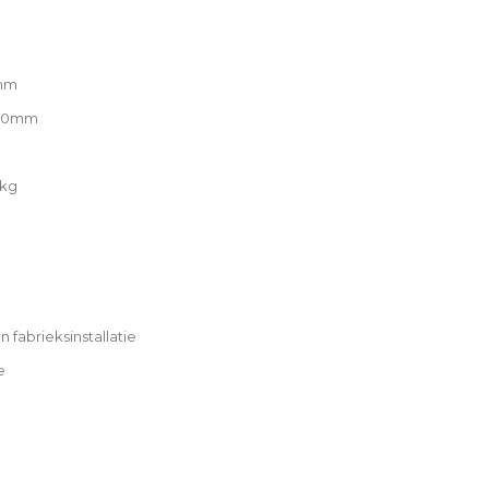
0mm
2420mm
 kg
 fabrieksinstallatie
e