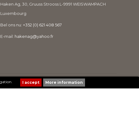
Haken Ag, 30, Gruuss Strooss L-9991 WEISWAMPACH
Luxembourg
Bel ons nu:
+352 (0) 621 408 567
E-mail:
hakenag@yahoo.fr
Création de sites Internet | ProduWeb
gation.
More information