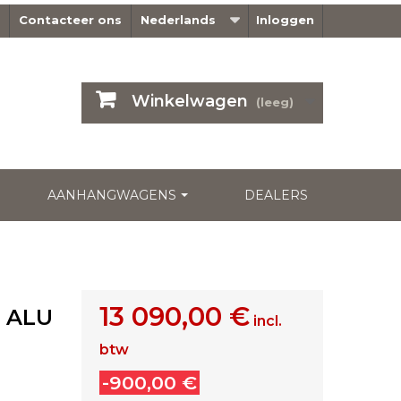
Contacteer ons
Nederlands
Inloggen
Winkelwagen
(leeg)
AANHANGWAGENS
DEALERS
13 090,00 €
 ALU
incl.
btw
-900,00 €