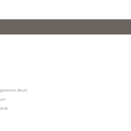
n gewone deur)
nium
dvat