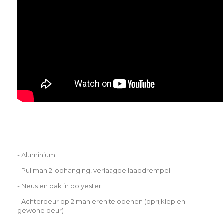
- Aluminium
- Pullman 2-ophanging, verlaagde laaddrempel
- Neus en dak in polyester
- Achterdeur op 2 manieren te openen (oprijklep en
gewone deur)