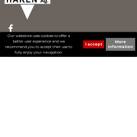
Our webstore uses cookies to offer a
better user experience and we
More
© 2017 - Cheval Liberté. Tous droits réservés.
recommend you to accept their use to
information
Création de sites Internet | ProduWeb
fully enjoy your navigation.