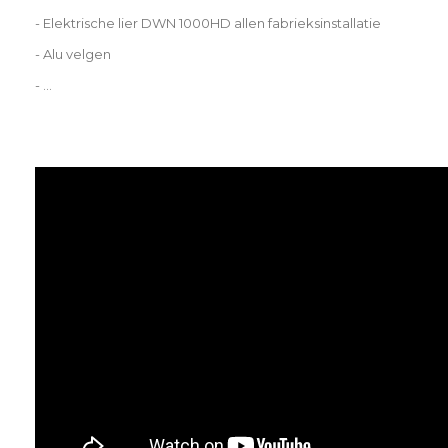
- Elektrische lier DWN 1000HD allen fabrieksinstallatie
- Alu velgen
- ...