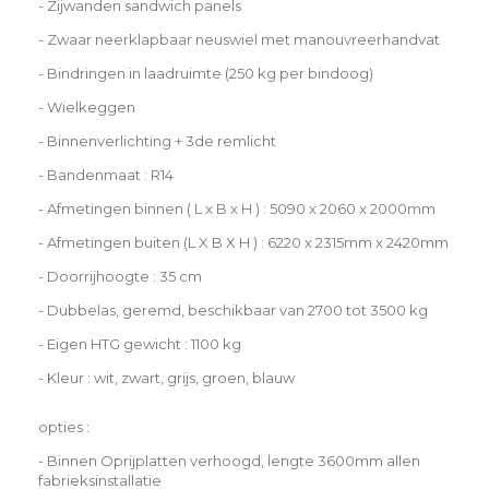
- Zijwanden sandwich panels
- Zwaar neerklapbaar neuswiel met manouvreerhandvat
- Bindringen in laadruimte (250 kg per bindoog)
- Wielkeggen
- Binnenverlichting + 3de remlicht
- Bandenmaat : R14
- Afmetingen binnen ( L x B x H ) : 5090 x 2060 x 2000mm
- Afmetingen buiten (L X B X H ) : 6220 x 2315mm x 2420mm
- Doorrijhoogte : 35 cm
- Dubbelas, geremd, beschikbaar van 2700 tot 3500 kg
- Eigen HTG gewicht : 1100 kg
- Kleur : wit, zwart, grijs, groen, blauw
opties :
- Binnen Oprijplatten verhoogd, lengte 3600mm allen
fabrieksinstallatie