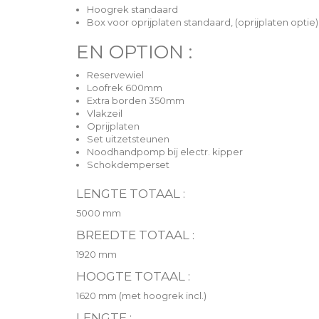
Hoogrek standaard
Box voor oprijplaten standaard, (oprijplaten optie)
EN OPTION :
Reservewiel
Loofrek 600mm
Extra borden 350mm
Vlakzeil
Oprijplaten
Set uitzetsteunen
Noodhandpomp bij electr. kipper
Schokdemperset
LENGTE
TOTAAL :
5000 mm
BREEDTE TOTAAL :
1920 mm
HOOGTE TOTAAL :
1620 mm (met hoogrek incl.)
LENGTE :