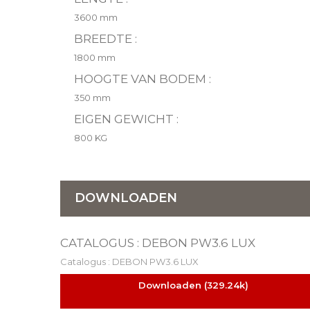
3600 mm
BREEDTE :
1800 mm
HOOGTE VAN BODEM :
350 mm
EIGEN GEWICHT :
800 KG
DOWNLOADEN
CATALOGUS : DEBON PW3.6 LUX
Catalogus : DEBON PW3.6 LUX
Downloaden (329.24k)