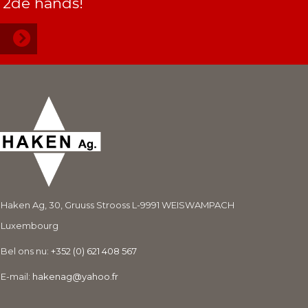
 2de hands!
Haken Ag, 30, Gruuss Strooss L-9991 WEISWAMPACH
Luxembourg
Bel ons nu:
+352 (0) 621 408 567
E-mail:
hakenag@yahoo.fr