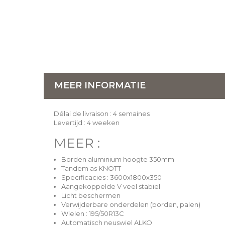
MEER INFORMATIE
Délai de livraison : 4 semaines
Levertijd : 4 weeken
MEER :
Borden aluminium hoogte 350mm
Tandem as KNOTT
Specificacies : 3600x1800x350
Aangekoppelde V veel stabiel
Licht beschermen
Verwijderbare onderdelen (borden, palen)
Wielen : 195/50R13C
Automatisch neuswiel ALKO