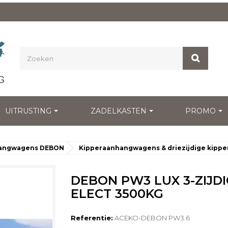
UITRUSTING
ZADELKASTEN
PROMO
angwagens DEBON
Kipperaanhangwagens & driezijdige kippe
DEBON PW3 LUX 3-ZIJD
ELECT 3500KG
Referentie:
ACEKO-DEBON PW3.6