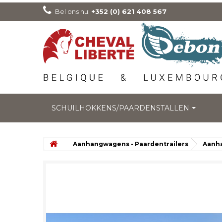
Bel ons nu:
+352 (0) 621 408 567
SCHUILHOKKENS/PAARDENSTALLEN
Aanhangwagens - Paardentrailers
Aanh