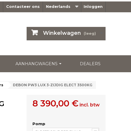
Contacteer ons
Nederlands
Inloggen
Winkelwagen
(leeg)
AANHANGWAGENS
DEALERS
rs
DEBON PW3 LUX 3-ZIJDIG ELECT 3500KG
8 390,00 €
IG
incl. btw
Pomp