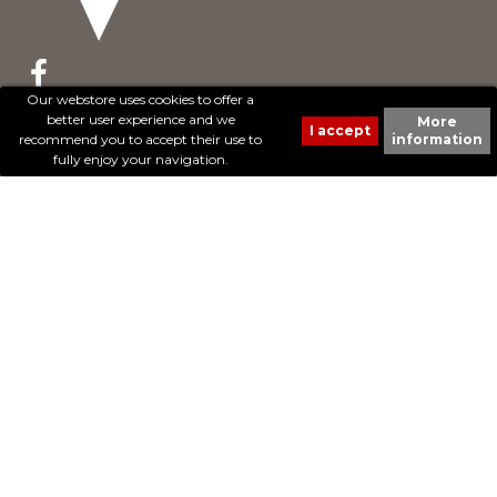
Our webstore uses cookies to offer a
better user experience and we
More
© 2017 - Cheval Liberté. Tous droits réservés.
recommend you to accept their use to
information
Création de sites Internet | ProduWeb
fully enjoy your navigation.