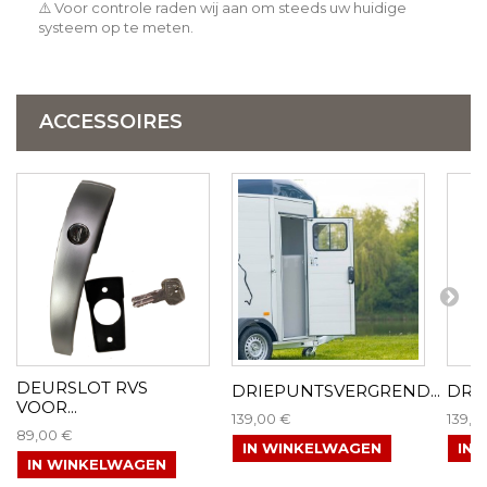
⚠️ Voor controle raden wij aan om steeds uw huidige
systeem op te meten.
ACCESSOIRES
DEURSLOT RVS
DRIEPUNTSVERGREND...
DRI
VOOR...
139,00 €
139,0
89,00 €
IN WINKELWAGEN
IN
IN WINKELWAGEN