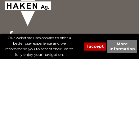
Our webstore uses cookies to offer a
better user experience and we
More
recommend you to accept their use to
information
© 2017 - Cheval Liberté. Tous droits réservés.
fully enjoy your navigation.
Création de sites Internet | ProduWeb