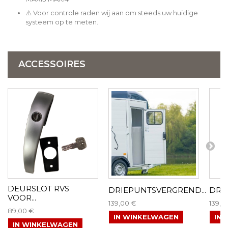
⚠️ Voor controle raden wij aan om steeds uw huidige
systeem op te meten.
ACCESSOIRES
DEURSLOT RVS
DRIEPUNTSVERGREND...
DRI
VOOR...
139,00 €
139,0
89,00 €
IN WINKELWAGEN
IN
IN WINKELWAGEN