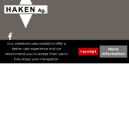
Our webstore uses cookies to offer a
better user experience and we
More
© 2017 - Cheval Liberté. Tous droits réservés.
recommend you to accept their use to
information
Création de sites Internet | ProduWeb
fully enjoy your navigation.