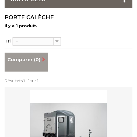
PORTE CALÈCHE
Il y a 1 produit.
Tri
--
Comparer (
0
)
Résultats 1 - 1 sur 1.