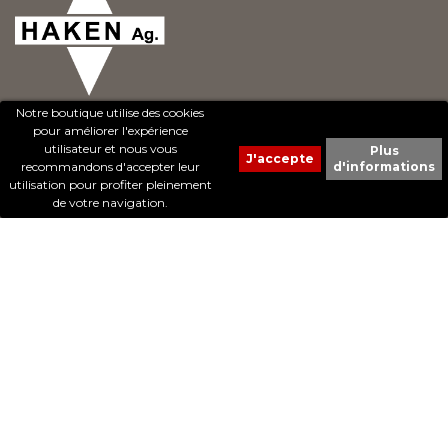
Notre boutique utilise des cookies
pour améliorer l'expérience
utilisateur et nous vous
Plus
recommandons d'accepter leur
d'informations
© 2017 - Cheval Liberté. Tous droits réservés.
utilisation pour profiter pleinement
Création de sites Internet | ProduWeb
de votre navigation.