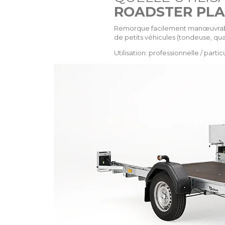
ROADSTER PL
Remorque facilement manœuvrable e
de petits véhicules (tondeuse, qua
Utilisation: professionnelle / particu