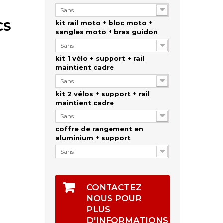
Sans
kit rail moto + bloc moto +
CS
sangles moto + bras guidon
Sans
kit 1 vélo + support + rail
maintient cadre
Sans
kit 2 vélos + support + rail
maintient cadre
Sans
coffre de rangement en
aluminium + support
Sans
CONTACTEZ
NOUS POUR
PLUS
D'INFORMATIONS