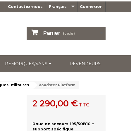
Contactez-nous
Français
Connexion
Panier
(vide)
REMORQUES/VANS
REVENDEURS
es utilitaires
Roadster Platform
2 290,00 €
TTC
Roue de secours 195/50B10 +
support spécifique