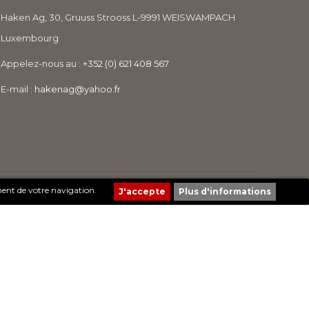
Haken Ag, 30, Gruuss Strooss L-9991 WEISWAMPACH
Luxembourg
Appelez-nous au :
+352 (0) 621 408 567
E-mail :
hakenag@yahoo.fr
Création de sites Internet | ProduWeb
ment de votre navigation.
Plus d'informations