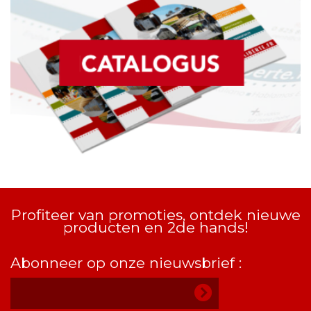
Profiteer van promoties, ontdek nieuwe
producten en 2de hands!
Abonneer op onze nieuwsbrief :