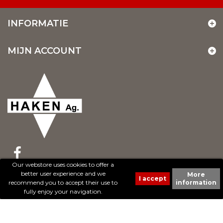
INFORMATIE
MIJN ACCOUNT
Our webstore uses cookies to offer a
better user experience and we
More
© 2017 - Cheval Liberté. Tous droits réservés.
recommend you to accept their use to
information
Création de sites Internet | ProduWeb
fully enjoy your navigation.