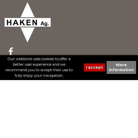
Our webstore uses cookies to offer a
better user experience and we
More
© 2017 - Cheval Liberté. Tous droits réservés.
recommend you to accept their use to
information
Création de sites Internet | ProduWeb
fully enjoy your navigation.