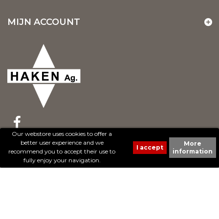
MIJN ACCOUNT
Our webstore uses cookies to offer a
better user experience and we
More
© 2017 - Cheval Liberté. Tous droits réservés.
recommend you to accept their use to
information
Création de sites Internet | ProduWeb
fully enjoy your navigation.