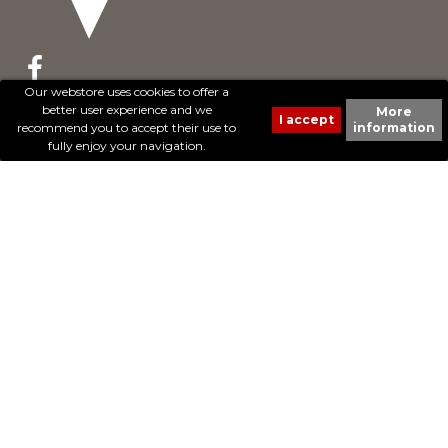
Our webstore uses cookies to offer a
better user experience and we
More
© 2017 - Cheval Liberté. Tous droits réservés.
recommend you to accept their use to
information
Création de sites Internet | ProduWeb
fully enjoy your navigation.