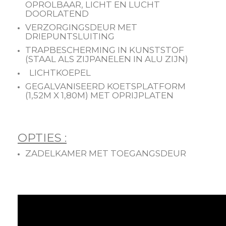
OPROLBAAR, LICHT EN LUCHT
DOORLATEND
VERZORGINGSDEUR MET
DRIEPUNTSLUITING
TRAPBESCHERMING IN KUNSTSTOF
(STAAL ALS ZIJPANELEN IN ALU ZIJN)
LICHTKOEPEL
GEGALVANISEERD KOETSPLATFORM
(1,52M X 1,80M) MET OPRIJPLATEN
OPTIES :
ZADELKAMER MET TOEGANGSDEUR