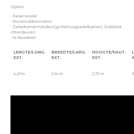
Opties :
-
Reservewiel
-
Bovenrubbermaten
-
Zadelkamermetdeur(grotehoogzadelkamer)
-
Dubbela
chterdeuren
-
14’Aluwielen
LENGTE/LONG.
BREEDTE/LARG.
HOOGTE/HAUT.
EXT.
EXT.
EXT.
I
4,47m
2,14 m
2,72 m
3