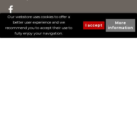
Our webstore uses cookies to offer a
better user experience and we
More
© 2017 - Cheval Liberté. Tous droits réservés.
recommend you to accept their use to
information
Création de sites Internet | ProduWeb
fully enjoy your navigation.