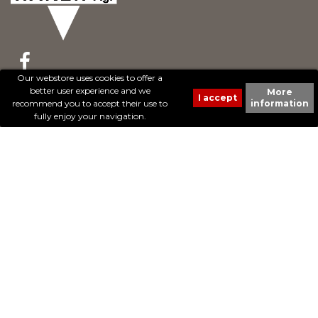
Our webstore uses cookies to offer a
better user experience and we
More
© 2017 - Cheval Liberté. Tous droits réservés.
recommend you to accept their use to
information
Création de sites Internet | ProduWeb
fully enjoy your navigation.