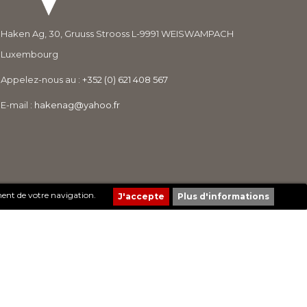
Haken Ag, 30, Gruuss Strooss L-9991 WEISWAMPACH
Luxembourg
Appelez-nous au :
+352 (0) 621 408 567
E-mail :
hakenag@yahoo.fr
ment de votre navigation.
Plus d'informations
Création de sites Internet | ProduWeb