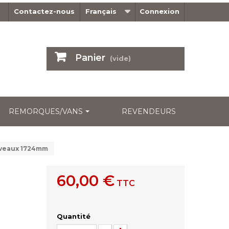
Contactez-nous
Français
Connexion
Panier
(vide)
REMORQUES/VANS
REVENDEURS
niveaux 1724mm
60,00 €
TTC
Quantité