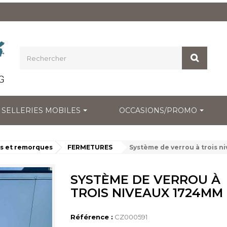
SELLERIES MOBILES
OCCASIONS/PROMO
s et remorques
FERMETURES
Système de verrou à trois 
SYSTÈME DE VERROU À
TROIS NIVEAUX 1724MM
Référence :
CZ000591