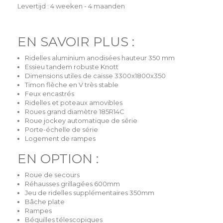
Levertijd : 4 weeken - 4 maanden
EN SAVOIR PLUS :
Ridelles aluminium anodisées hauteur 350 mm
Essieu tandem robuste Knott
Dimensions utiles de caisse 3300x1800x350
Timon flèche en V très stable
Feux encastrés
Ridelles et poteaux amovibles
Roues grand diamètre
185R14C
Roue jockey automatique de série
Porte-échelle de série
Logement de rampes
EN OPTION :
Roue de secours
Réhausses grillagées 600mm
Jeu de ridelles supplémentaires 350mm
Bâche plate
Rampes
Béquilles télescopiques