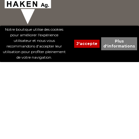
Notre boutique utilise des cookies
pour améliorer l'expérience
utilisateur et nous vous
Plus
recommandons d'accepter leur
d'informations
© 2017 - Cheval Liberté. Tous droits réservés.
utilisation pour profiter pleinement
Création de sites Internet | ProduWeb
de votre navigation.