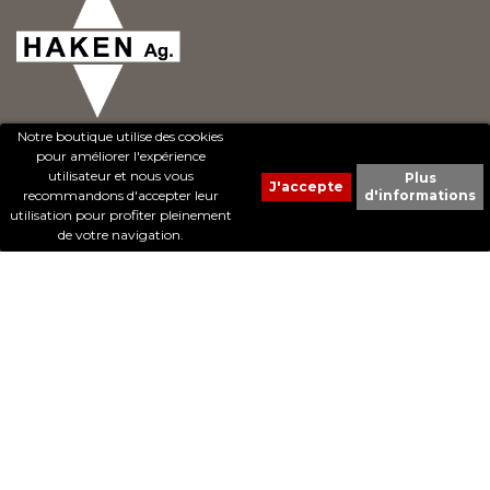
Notre boutique utilise des cookies
pour améliorer l'expérience
utilisateur et nous vous
Plus
recommandons d'accepter leur
d'informations
© 2017 - Cheval Liberté. Tous droits réservés.
utilisation pour profiter pleinement
Création de sites Internet | ProduWeb
de votre navigation.