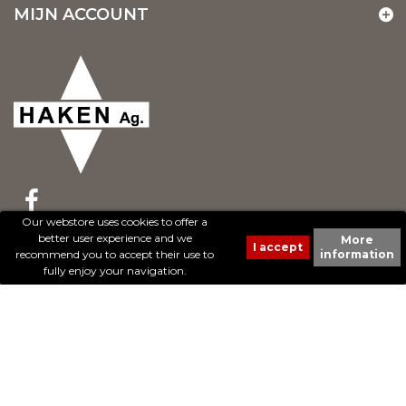
MIJN ACCOUNT
Our webstore uses cookies to offer a
better user experience and we
More
© 2017 - Cheval Liberté. Tous droits réservés.
recommend you to accept their use to
information
Création de sites Internet | ProduWeb
fully enjoy your navigation.