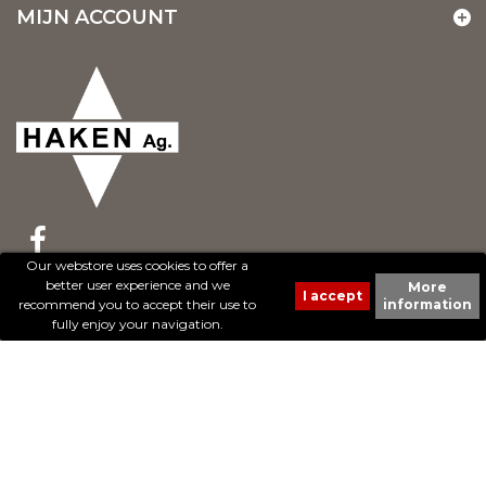
MIJN ACCOUNT
Our webstore uses cookies to offer a
better user experience and we
More
© 2017 - Cheval Liberté. Tous droits réservés.
recommend you to accept their use to
information
Création de sites Internet | ProduWeb
fully enjoy your navigation.