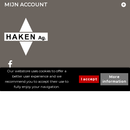
MIJN ACCOUNT
Our webstore uses cookies to offer a
better user experience and we
More
© 2017 - Cheval Liberté. Tous droits réservés.
recommend you to accept their use to
information
Création de sites Internet | ProduWeb
fully enjoy your navigation.