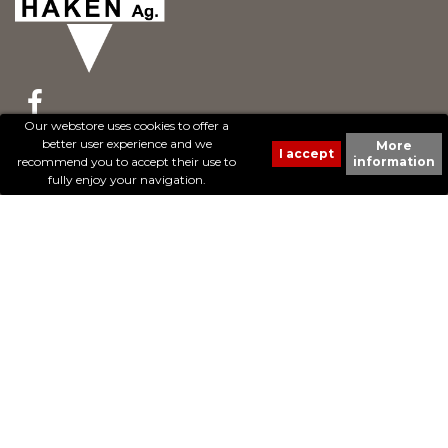
Our webstore uses cookies to offer a
better user experience and we
More
© 2017 - Cheval Liberté. Tous droits réservés.
recommend you to accept their use to
information
Création de sites Internet | ProduWeb
fully enjoy your navigation.