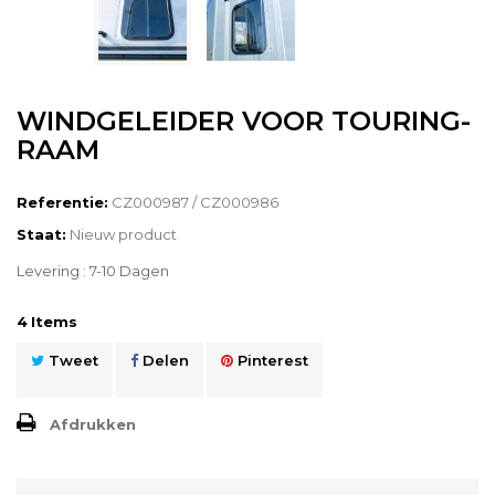
WINDGELEIDER VOOR TOURING-
RAAM
Referentie:
CZ000987 / CZ000986
Staat:
Nieuw product
Levering : 7-10 Dagen
4
Items
Tweet
Delen
Pinterest
Afdrukken