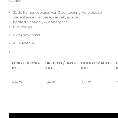
Opties :
Zadelkamer voorzien van 3 puntsluiting, verstelbare
zadelsteunen, accessoires rek, spiegel,
hoofdstelhouder, 2x opbergnet
Reservewiel
extra bovenmat
Alu wielen 14’
LENGTE/LONG.
BREEDTE/LARG.
HOOGTE/HAUT.
EXT.
EXT.
EXT.
I
4,47m
2,14 m
2,72 m
3