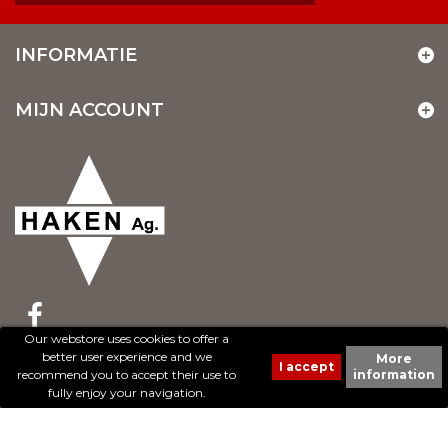
INFORMATIE
MIJN ACCOUNT
Our webstore uses cookies to offer a
better user experience and we
More
© 2017 - Cheval Liberté. Tous droits réservés.
recommend you to accept their use to
information
Création de sites Internet | ProduWeb
fully enjoy your navigation.