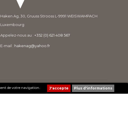
Haken Ag, 30, Gruuss Strooss L-9991 WEISWAMPACH
Luxembourg
Appelez-nous au :
+352 (0) 621 408 567
E-mail :
hakenag@yahoo.fr
Création de sites Internet | ProduWeb
ment de votre navigation.
Plus d'informations