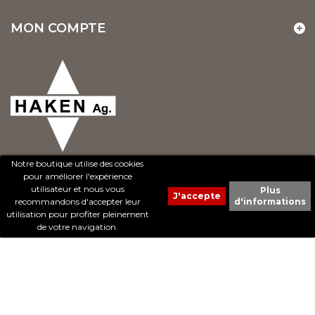
MON COMPTE
Notre boutique utilise des cookies
pour améliorer l'expérience
utilisateur et nous vous
Plus
recommandons d'accepter leur
d'informations
© 2017 - Cheval Liberté. Tous droits réservés.
utilisation pour profiter pleinement
Création de sites Internet | ProduWeb
de votre navigation.