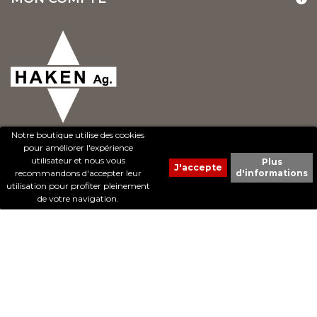
Notre boutique utilise des cookies
pour améliorer l'expérience
utilisateur et nous vous
Plus
recommandons d'accepter leur
d'informations
© 2017 - Cheval Liberté. Tous droits réservés.
utilisation pour profiter pleinement
Création de sites Internet | ProduWeb
de votre navigation.